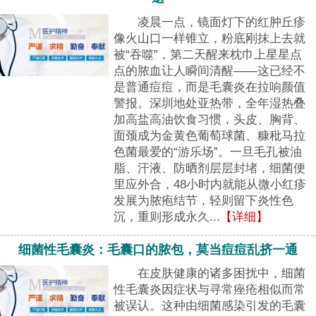
凌晨一点，镜面灯下的红肿丘疹
像火山口一样锥立，粉底刚抹上去就
被“吞噬”，第二天醒来枕巾上星星点
点的脓血让人瞬间清醒——这已经不
是普通痘痘，而是毛囊炎在拉响颜值
警报。深圳地处亚热带，全年湿热叠
加高盐高油饮食习惯，头皮、胸背、
面颈成为金黄色葡萄球菌、糠秕马拉
色菌最爱的“游乐场”。一旦毛孔被油
脂、汗液、防晒剂层层封堵，细菌便
里应外合，48小时内就能从微小红疹
发展为脓疱结节，轻则留下炎性色
沉，重则形成永久...
【详细】
细菌性毛囊炎：毛囊口的脓包，莫当痘痘乱挤一通
在皮肤健康的诸多困扰中，细菌
性毛囊炎因症状与寻常痤疮相似而常
被误认。这种由细菌感染引发的毛囊