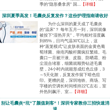
季的“隐形桑拿房” 国...
【详细】
深圳夏季高发！毛囊炎反复发作？这份护理指南请收好
为什么深圳的夏天成了毛囊炎
的“温床”？ 每年五月一到，深圳就像
被按下“湿热开关”，平均相对湿度飙
到85%，日均气温30℃以上，这
种“蒸笼模式”让皮肤表面的金黄色葡
萄球菌、痤疮丙酸杆菌疯狂繁殖。毛
囊口一旦被汗液、皮脂、防晒霜、粉
尘混合堵塞，细菌就顺势钻进毛囊
壁，24小时内就能形成红色丘疹，3
～5天化脓，反复发作留下暗色痘
印。更糟的是，深圳地铁、商场、写
字楼的空调长时间维持22℃左右，室
外热到飙汗、室...
【详细】
别让毛囊炎“坑”了颜值刺客”！深圳专家教你三招快速消
退