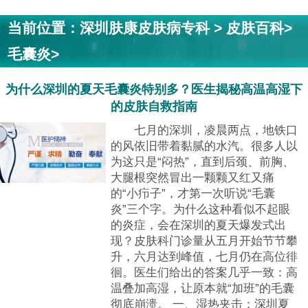
当前位置：
深圳肤康皮肤病专科
>
皮肤百科
>
毛囊炎
>
为什么深圳的夏天毛囊炎特别多？医生揭秘高温高湿下
的皮肤自救指南
七月的深圳，凌晨两点，地铁口
的风依旧带着黏腻的水汽。很多人以
为这只是“闷热”，直到后颈、前胸、
大腿根突然冒出一颗颗又红又痛
的“小疖子”，才第一次听说“毛囊
炎”三个字。为什么这种看似不起眼
的炎症，会在深圳的夏天爆发式出
现？皮肤科门诊量从五月开始节节攀
升，六月达到峰值，七月仍在高位徘
徊。医生们给出的答案几乎一致：高
温叠加高湿，让原本就“加班”的毛囊
彻底崩溃。 一、湿热夹击：深圳夏