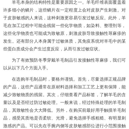
羊毛本身的结构特性是重要原因之一。羊毛纤维表面覆盖着
许多细小的鳞片，这些鳞片在一定程度上会对皮肤产生刺激。对
于皮肤敏感的人来说，这种刺激更容易引发过敏反应。此外，羊
毛在加工过程中可能会残留一些化学物质，如染料、整理剂等，
这些化学物质也可能成为致敏原，刺激皮肤导致接触性荨麻疹的
发生。还有部分人本身属于过敏体质，其免疫系统对羊毛中的某
些蛋白质成分会产生过度反应，从而引发过敏症状。
为了有效预防冬季穿戴羊毛制品引发接触性荨麻疹，我们可
以从以下几个方面入手。
在选购羊毛制品时，要格外谨慎。首先，尽量选择正规品牌
的产品，这些产品通常在原材料选择和加工工艺上更有保障，能
减少致敏物质的残留。其次，仔细查看产品标签，了解羊毛的含
量以及是否经过防过敏处理。一般来说，经过特殊处理的羊毛制
品，其致敏性会大大降低。另外，在购买前最好用手触摸羊毛制
品，感受其质地是否柔软、光滑，避免选择手感粗糙、有明显刺
激感的产品。可以先在手腕内侧等皮肤敏感部位进行小范围接触