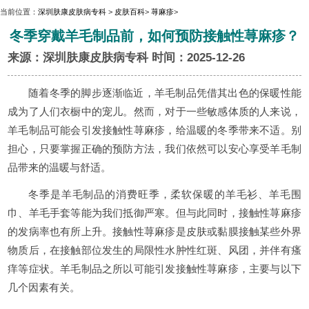
当前位置：
深圳肤康皮肤病专科
>
皮肤百科
>
荨麻疹
>
冬季穿戴羊毛制品前，如何预防接触性荨麻疹？
来源：深圳肤康皮肤病专科 时间：2025-12-26
随着冬季的脚步逐渐临近，羊毛制品凭借其出色的保暖性能
成为了人们衣橱中的宠儿。然而，对于一些敏感体质的人来说，
羊毛制品可能会引发接触性荨麻疹，给温暖的冬季带来不适。别
担心，只要掌握正确的预防方法，我们依然可以安心享受羊毛制
品带来的温暖与舒适。
冬季是羊毛制品的消费旺季，柔软保暖的羊毛衫、羊毛围
巾、羊毛手套等能为我们抵御严寒。但与此同时，接触性荨麻疹
的发病率也有所上升。接触性荨麻疹是皮肤或黏膜接触某些外界
物质后，在接触部位发生的局限性水肿性红斑、风团，并伴有瘙
痒等症状。羊毛制品之所以可能引发接触性荨麻疹，主要与以下
几个因素有关。