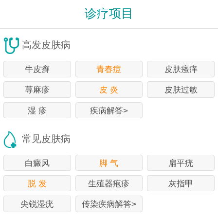
诊疗项目
高发皮肤病
牛皮癣
青春痘
皮肤瘙痒
荨麻疹
皮 炎
皮肤过敏
湿 疹
疾病解答>
常见皮肤病
白癜风
脚 气
扁平疣
脱 发
生殖器疱疹
灰指甲
尖锐湿疣
传染疾病解答>