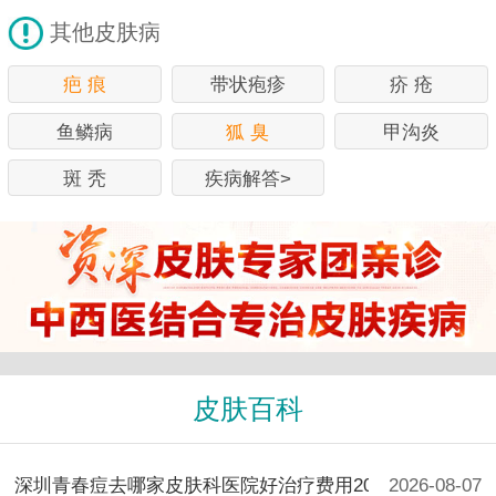
其他皮肤病
疤 痕
带状疱疹
疥 疮
鱼鳞病
狐 臭
甲沟炎
斑 秃
疾病解答>
皮肤百科
深圳青春痘去哪家皮肤科医院好治疗费用2026参考
2026-08-07